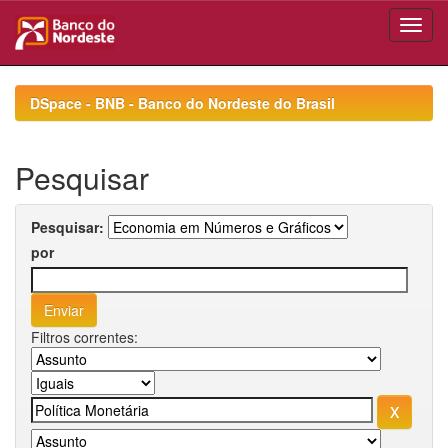
Skip
navigation
DSpace - BNB - Banco do Nordeste do Brasil
Pesquisar
Pesquisar:
por
Filtros correntes: