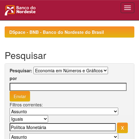
Skip
navigation
DSpace - BNB - Banco do Nordeste do Brasil
Pesquisar
Pesquisar:
por
Filtros correntes: