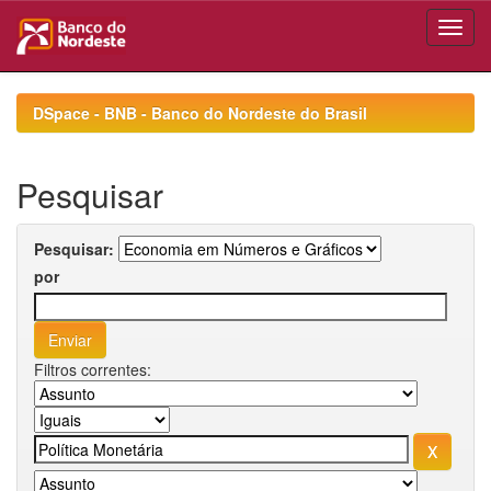
Skip
navigation
DSpace - BNB - Banco do Nordeste do Brasil
Pesquisar
Pesquisar:
por
Filtros correntes: