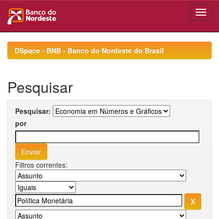
Skip
navigation
DSpace - BNB - Banco do Nordeste do Brasil
Pesquisar
Pesquisar:
por
Filtros correntes: