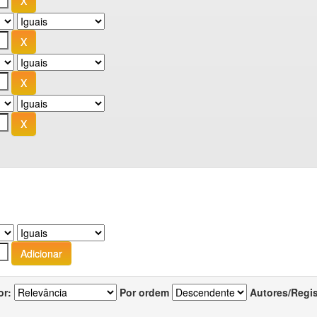
or:
Por ordem
Autores/Regi