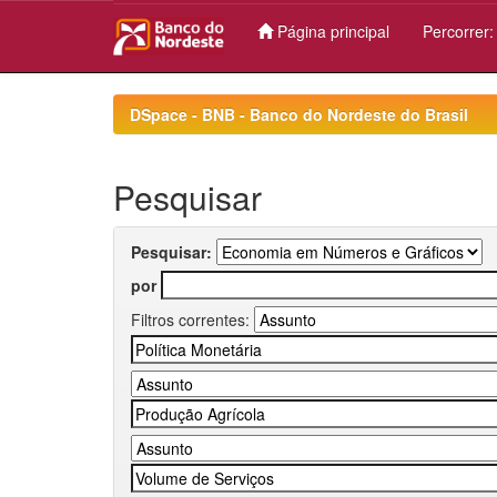
Página principal
Percorrer
Skip
navigation
DSpace - BNB - Banco do Nordeste do Brasil
Pesquisar
Pesquisar:
por
Filtros correntes: