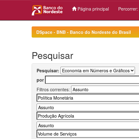
Página principal
Percorrer
Skip
navigation
DSpace - BNB - Banco do Nordeste do Brasil
Pesquisar
Pesquisar:
por
Filtros correntes: