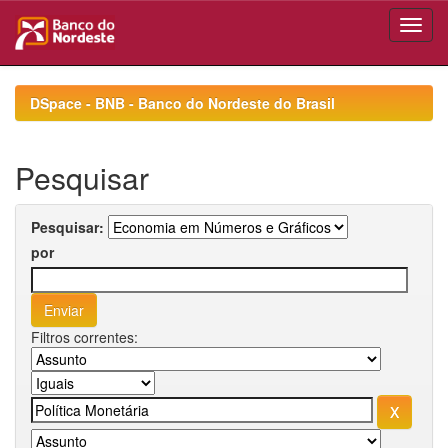
Skip
navigation
DSpace - BNB - Banco do Nordeste do Brasil
Pesquisar
Pesquisar:
por
Filtros correntes: