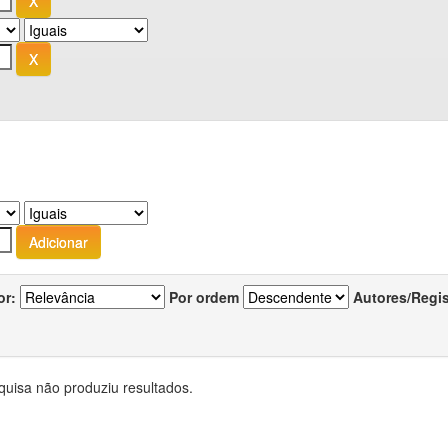
or:
Por ordem
Autores/Regi
quisa não produziu resultados.