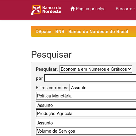
Página principal
Percorrer
Skip
navigation
DSpace - BNB - Banco do Nordeste do Brasil
Pesquisar
Pesquisar:
por
Filtros correntes: