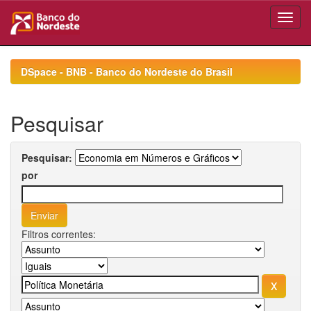
Skip
navigation
DSpace - BNB - Banco do Nordeste do Brasil
Pesquisar
Pesquisar:
por
Filtros correntes: