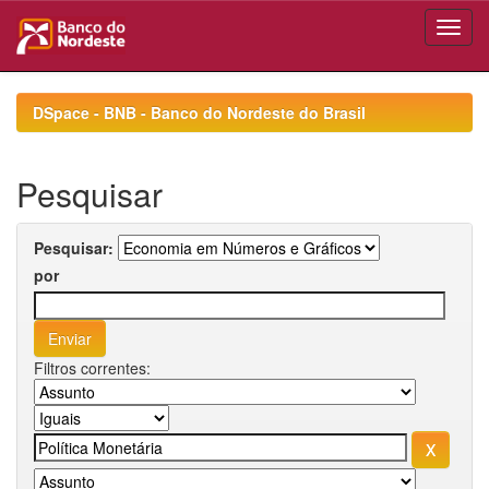
Skip
navigation
DSpace - BNB - Banco do Nordeste do Brasil
Pesquisar
Pesquisar:
por
Filtros correntes: