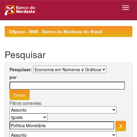
Skip
navigation
DSpace - BNB - Banco do Nordeste do Brasil
Pesquisar
Pesquisar:
por
Filtros correntes: