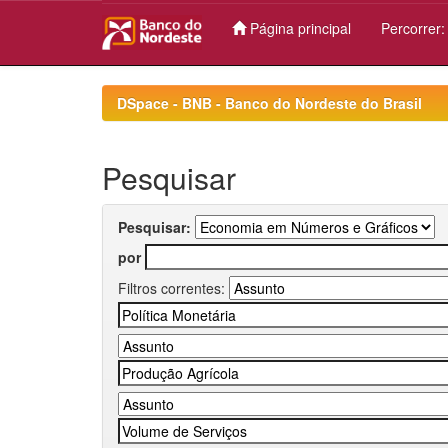
Página principal
Percorrer
Skip
navigation
DSpace - BNB - Banco do Nordeste do Brasil
Pesquisar
Pesquisar:
por
Filtros correntes: