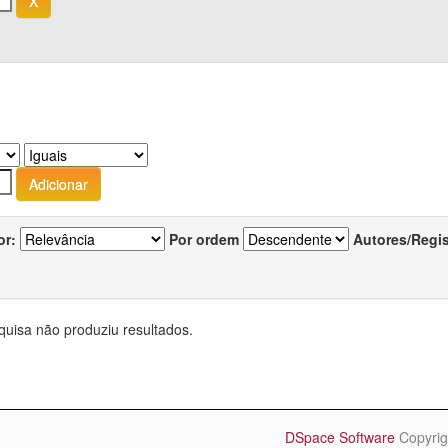
or:
Por ordem
Autores/Regi
quisa não produziu resultados.
DSpace Software
Copyrig