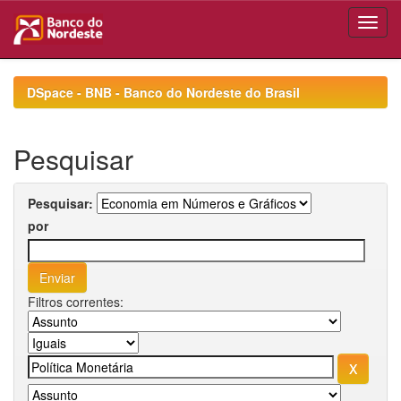
Skip
navigation
DSpace - BNB - Banco do Nordeste do Brasil
Pesquisar
Pesquisar:
por
Filtros correntes: