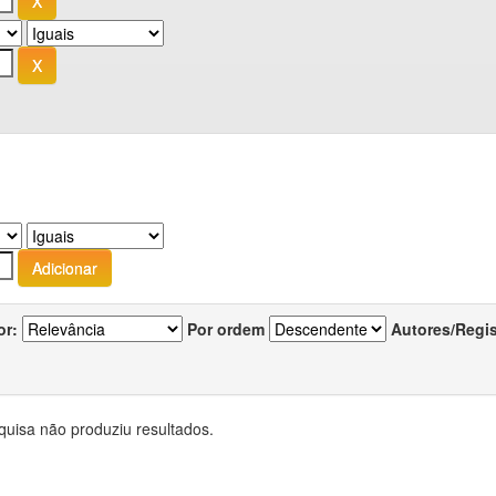
or:
Por ordem
Autores/Regi
quisa não produziu resultados.