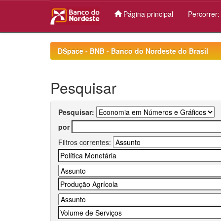
Página principal
Percorrer
Skip
navigation
DSpace - BNB - Banco do Nordeste do Brasil
Pesquisar
Pesquisar:
por
Filtros correntes: