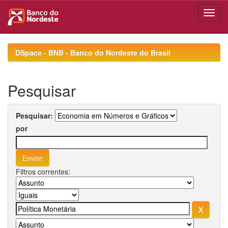
Skip
navigation
DSpace - BNB - Banco do Nordeste do Brasil
Pesquisar
Pesquisar:
por
Filtros correntes: