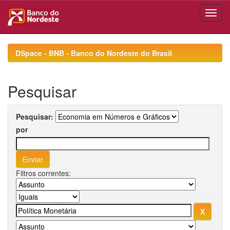
Skip
navigation
DSpace - BNB - Banco do Nordeste do Brasil
Pesquisar
Pesquisar:
por
Filtros correntes: