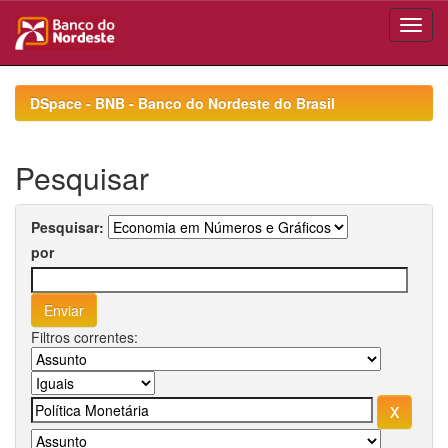
Skip
navigation
DSpace - BNB - Banco do Nordeste do Brasil
Pesquisar
Pesquisar:
por
Filtros correntes: