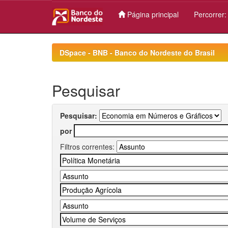
Página principal
Percorrer
Skip
navigation
DSpace - BNB - Banco do Nordeste do Brasil
Pesquisar
Pesquisar:
por
Filtros correntes: