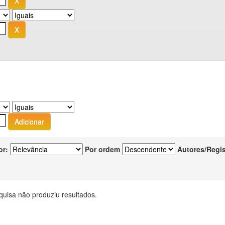
or:
Por ordem
Autores/Regi
quisa não produziu resultados.