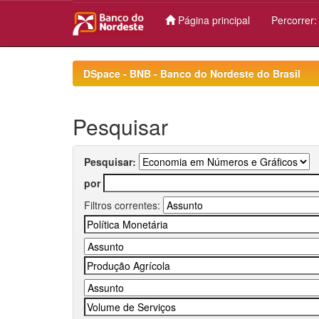
Página principal
Percorrer
Skip
navigation
DSpace - BNB - Banco do Nordeste do Brasil
Pesquisar
Pesquisar:
por
Filtros correntes: