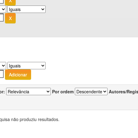
or:
Por ordem
Autores/Regi
quisa não produziu resultados.