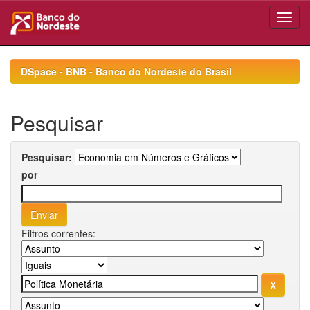
Skip
navigation
DSpace - BNB - Banco do Nordeste do Brasil
Pesquisar
Pesquisar:
por
Filtros correntes: