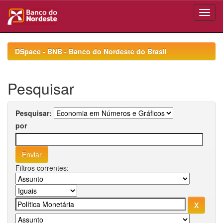
Skip
navigation
DSpace - BNB - Banco do Nordeste do Brasil
Pesquisar
Pesquisar:
por
Filtros correntes: