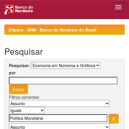
Skip
navigation
DSpace - BNB - Banco do Nordeste do Brasil
Pesquisar
Pesquisar:
por
Filtros correntes: