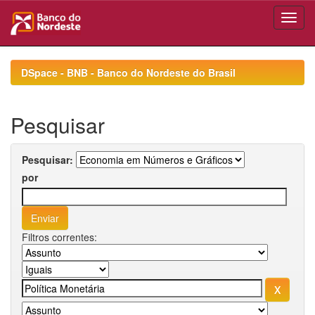
Skip
navigation
DSpace - BNB - Banco do Nordeste do Brasil
Pesquisar
Pesquisar:
por
Filtros correntes: