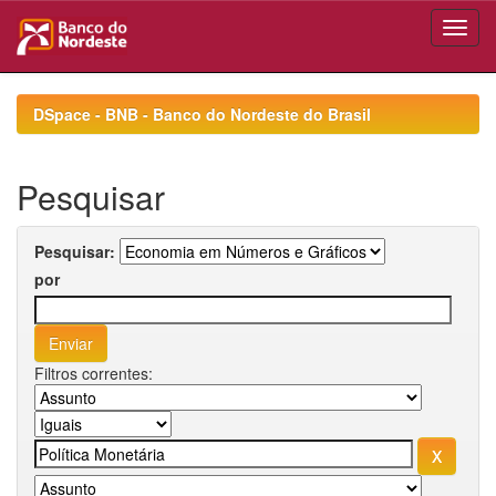
Skip
navigation
DSpace - BNB - Banco do Nordeste do Brasil
Pesquisar
Pesquisar:
por
Filtros correntes: