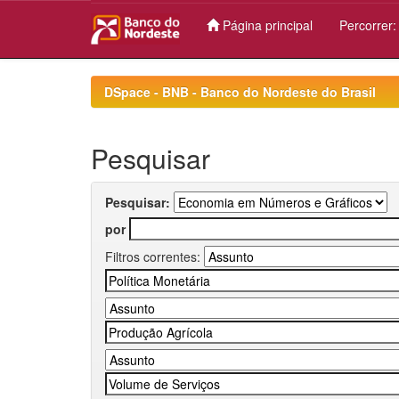
Página principal
Percorrer
Skip
navigation
DSpace - BNB - Banco do Nordeste do Brasil
Pesquisar
Pesquisar:
por
Filtros correntes: