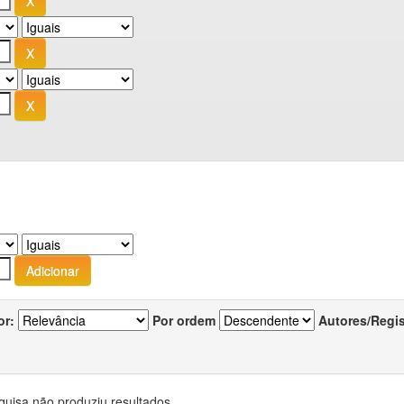
or:
Por ordem
Autores/Regi
quisa não produziu resultados.