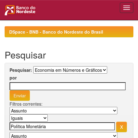
Skip
navigation
DSpace - BNB - Banco do Nordeste do Brasil
Pesquisar
Pesquisar:
por
Filtros correntes: