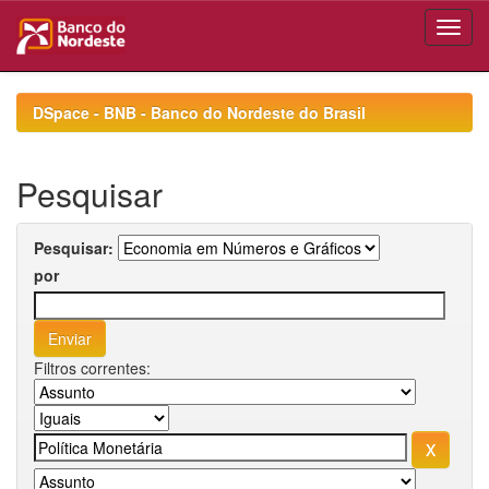
Skip
navigation
DSpace - BNB - Banco do Nordeste do Brasil
Pesquisar
Pesquisar:
por
Filtros correntes: