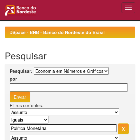
Skip
navigation
DSpace - BNB - Banco do Nordeste do Brasil
Pesquisar
Pesquisar:
por
Filtros correntes: