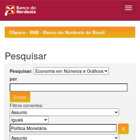
Skip
navigation
DSpace - BNB - Banco do Nordeste do Brasil
Pesquisar
Pesquisar:
por
Filtros correntes: