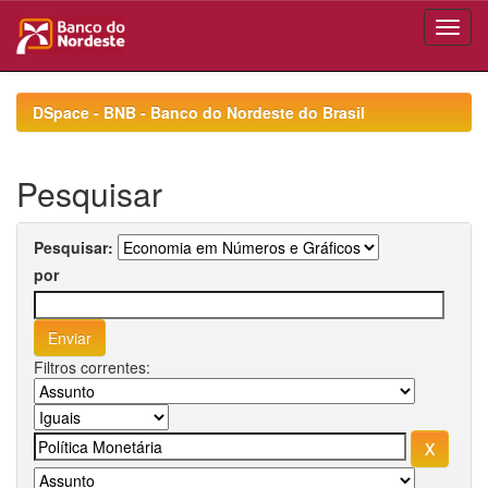
Skip
navigation
DSpace - BNB - Banco do Nordeste do Brasil
Pesquisar
Pesquisar:
por
Filtros correntes: