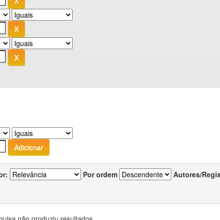
or:
Por ordem
Autores/Regi
quisa não produziu resultados.