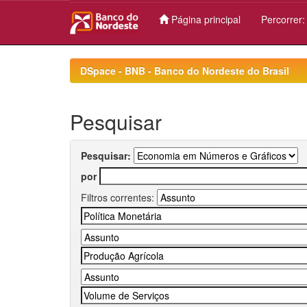
Página principal
Percorrer
Skip
navigation
DSpace - BNB - Banco do Nordeste do Brasil
Pesquisar
Pesquisar:
por
Filtros correntes: