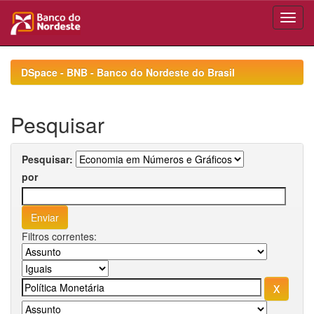
Skip
navigation
DSpace - BNB - Banco do Nordeste do Brasil
Pesquisar
Pesquisar:
por
Filtros correntes: