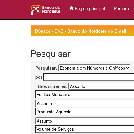
Página principal
Percorrer
Skip
navigation
DSpace - BNB - Banco do Nordeste do Brasil
Pesquisar
Pesquisar:
por
Filtros correntes: