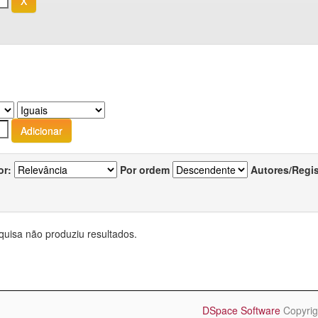
or:
Por ordem
Autores/Regi
quisa não produziu resultados.
DSpace Software
Copyrig