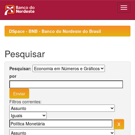
Skip
navigation
DSpace - BNB - Banco do Nordeste do Brasil
Pesquisar
Pesquisar:
por
Filtros correntes: