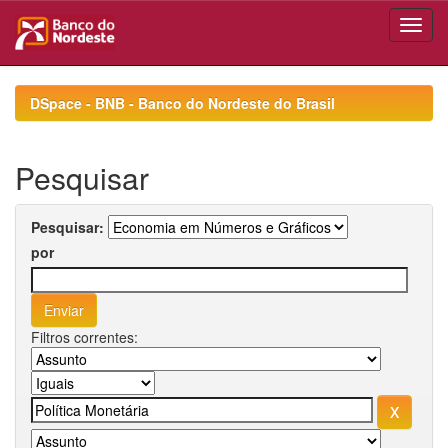
Skip
navigation
DSpace - BNB - Banco do Nordeste do Brasil
Pesquisar
Pesquisar:
por
Filtros correntes: