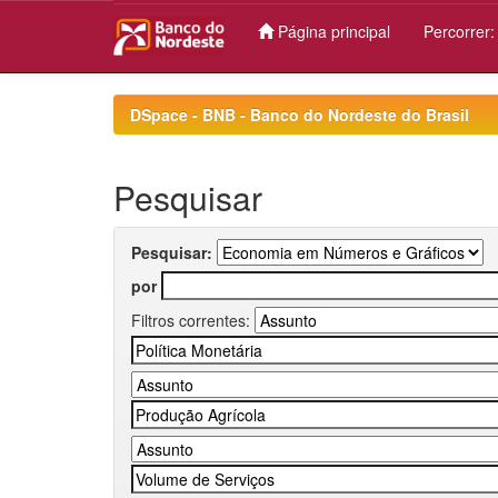
Página principal
Percorrer
Skip
navigation
DSpace - BNB - Banco do Nordeste do Brasil
Pesquisar
Pesquisar:
por
Filtros correntes: