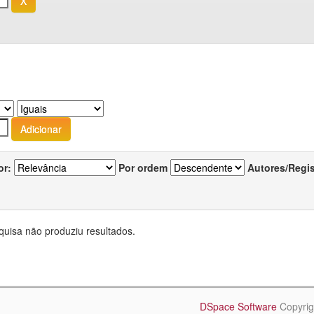
or:
Por ordem
Autores/Regi
quisa não produziu resultados.
DSpace Software
Copyrig