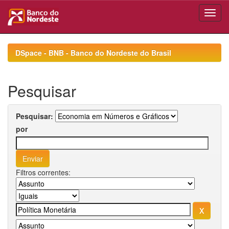
Skip
navigation
DSpace - BNB - Banco do Nordeste do Brasil
Pesquisar
Pesquisar:
por
Filtros correntes: