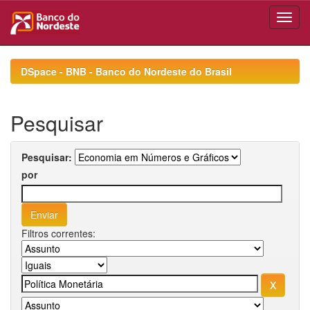
Skip
navigation
DSpace - BNB - Banco do Nordeste do Brasil
Pesquisar
Pesquisar:
por
Filtros correntes: