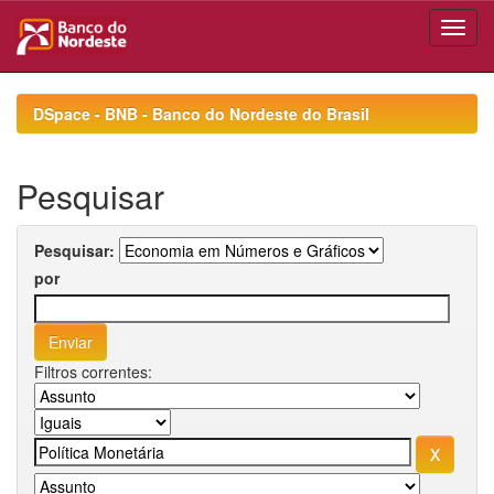
Skip
navigation
DSpace - BNB - Banco do Nordeste do Brasil
Pesquisar
Pesquisar:
por
Filtros correntes: