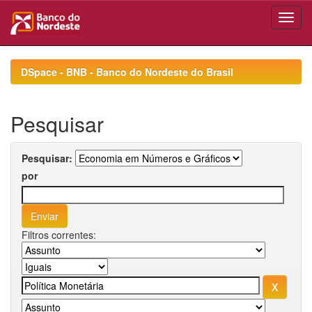
Skip
navigation
DSpace - BNB - Banco do Nordeste do Brasil
Pesquisar
Pesquisar:
por
Filtros correntes: