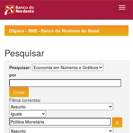
Skip
navigation
DSpace - BNB - Banco do Nordeste do Brasil
Pesquisar
Pesquisar:
por
Filtros correntes: