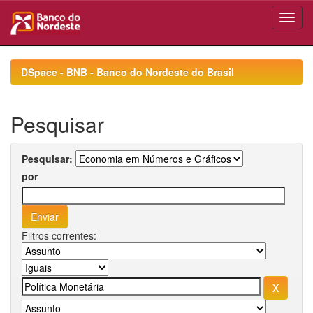
Skip
navigation
DSpace - BNB - Banco do Nordeste do Brasil
Pesquisar
Pesquisar:
por
Filtros correntes: