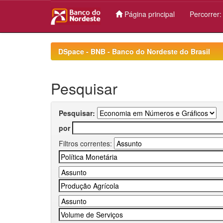
Página principal
Percorrer
Skip
navigation
DSpace - BNB - Banco do Nordeste do Brasil
Pesquisar
Pesquisar:
por
Filtros correntes: