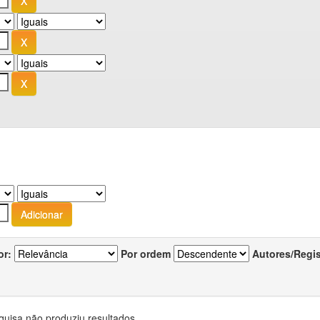
or:
Por ordem
Autores/Regi
quisa não produziu resultados.