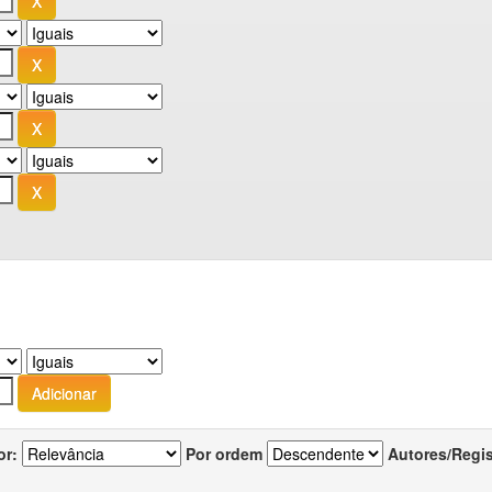
or:
Por ordem
Autores/Regi