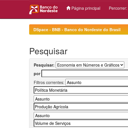
Página principal
Percorrer
Skip
navigation
DSpace - BNB - Banco do Nordeste do Brasil
Pesquisar
Pesquisar:
por
Filtros correntes: