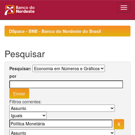
Skip
navigation
DSpace - BNB - Banco do Nordeste do Brasil
Pesquisar
Pesquisar:
por
Filtros correntes: