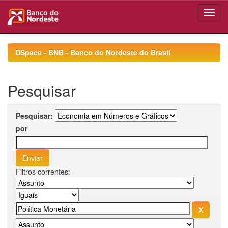
Skip
navigation
DSpace - BNB - Banco do Nordeste do Brasil
Pesquisar
Pesquisar:
por
Filtros correntes: