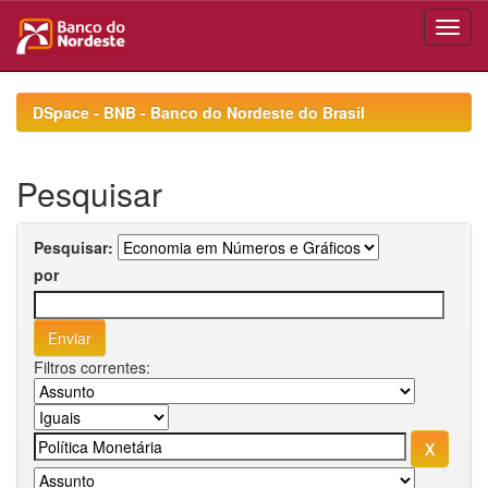
Skip
navigation
DSpace - BNB - Banco do Nordeste do Brasil
Pesquisar
Pesquisar:
por
Filtros correntes: