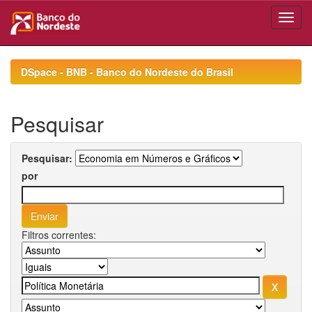
Skip
navigation
DSpace - BNB - Banco do Nordeste do Brasil
Pesquisar
Pesquisar:
por
Filtros correntes: