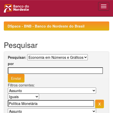
Skip
navigation
DSpace - BNB - Banco do Nordeste do Brasil
Pesquisar
Pesquisar:
por
Filtros correntes: