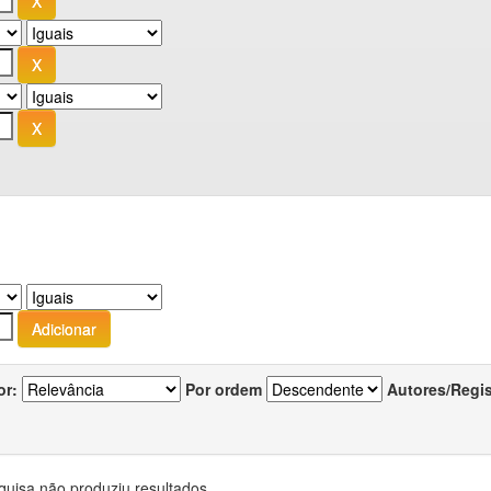
or:
Por ordem
Autores/Regi
quisa não produziu resultados.